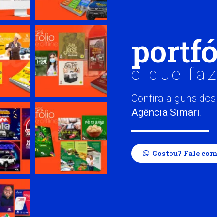
portfó
o que fa
Confira alguns dos
Agência Simari
.
Gostou? Fale com