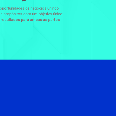
 oportunidades de negócios unindo
e propósitos com um objetivo único:
 resultados para ambas as partes
.