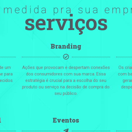
 medida pra sua emp
serviços
Branding
 de um
Ações que provocam e despertam conexões
Os cri
ne para
dos consumidores com sua marca. Essa
com ba
hecidos
estratégia é crucial para a escolha do seu
gera
produto ou serviço na decisão de compra do
despe
seu público.
l
Eventos