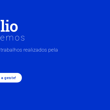
lio
zemos
 trabalhos realizados pela
 a gente!